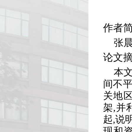
作者
张
论文
本
间不
关地
架,
起,说
现和